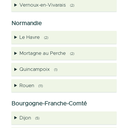
Vernoux-en-Vivarais
(2)
Normandie
Le Havre
(2)
Mortagne au Perche
(2)
Quincampoix
(1)
Rouen
(11)
Bourgogne-Franche-Comté
Dijon
(5)